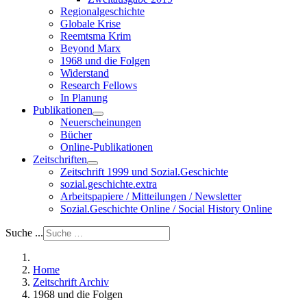
Regionalgeschichte
Globale Krise
Reemtsma Krim
Beyond Marx
1968 und die Folgen
Widerstand
Research Fellows
In Planung
Publikationen
Neuerscheinungen
Bücher
Online-Publikationen
Zeitschriften
Zeitschrift 1999 und Sozial.Geschichte
sozial.geschichte.extra
Arbeitspapiere / Mitteilungen / Newsletter
Sozial.Geschichte Online / Social History Online
Suche ...
Home
Zeitschrift Archiv
1968 und die Folgen