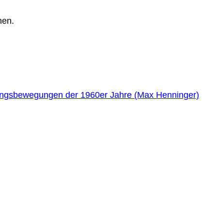
hen.
iungsbewegungen der 1960er Jahre (Max Henninger)