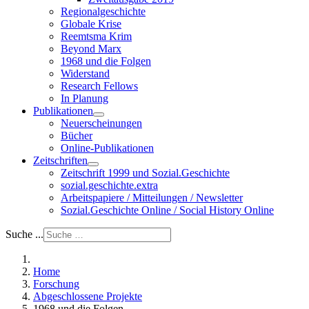
Regionalgeschichte
Globale Krise
Reemtsma Krim
Beyond Marx
1968 und die Folgen
Widerstand
Research Fellows
In Planung
Publikationen
Neuerscheinungen
Bücher
Online-Publikationen
Zeitschriften
Zeitschrift 1999 und Sozial.Geschichte
sozial.geschichte.extra
Arbeitspapiere / Mitteilungen / Newsletter
Sozial.Geschichte Online / Social History Online
Suche ...
Home
Forschung
Abgeschlossene Projekte
1968 und die Folgen