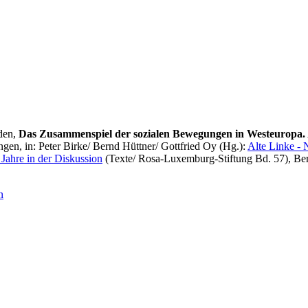
den,
Das Zusammenspiel der sozialen Bewegungen in Westeuropa.
en, in: Peter Birke/ Bernd Hüttner/ Gottfried Oy (Hg.):
Alte Linke - 
Jahre in der Diskussion
(Texte/ Rosa-Luxemburg-Stiftung Bd. 57), Berl
n