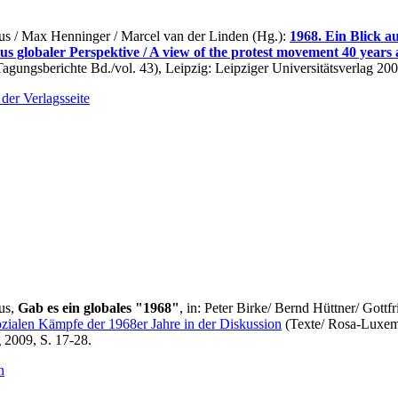
s / Max Henninger / Marcel van der Linden (Hg.):
1968. Ein Blick a
s globaler Perspektive / A view of the protest movement 40 years a
gungsberichte Bd./vol. 43), Leipzig: Leipziger Universitätsverlag 200
der Verlagsseite
us,
Gab es ein globales "1968"
, in: Peter Birke/ Bernd Hüttner/ Gottf
zialen Kämpfe der 1968er Jahre in der Diskussion
(Texte/ Rosa-Luxemb
g 2009, S. 17-28.
n