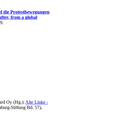
uf die Protestbewegungen
fter, from a global
9.
ried Oy (Hg.):
Alte Linke -
urg-Stiftung Bd. 57),