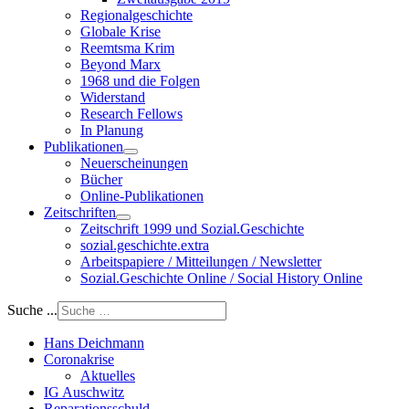
Regionalgeschichte
Globale Krise
Reemtsma Krim
Beyond Marx
1968 und die Folgen
Widerstand
Research Fellows
In Planung
Publikationen
Neuerscheinungen
Bücher
Online-Publikationen
Zeitschriften
Zeitschrift 1999 und Sozial.Geschichte
sozial.geschichte.extra
Arbeitspapiere / Mitteilungen / Newsletter
Sozial.Geschichte Online / Social History Online
Suche ...
Hans Deichmann
Coronakrise
Aktuelles
IG Auschwitz
Reparationsschuld