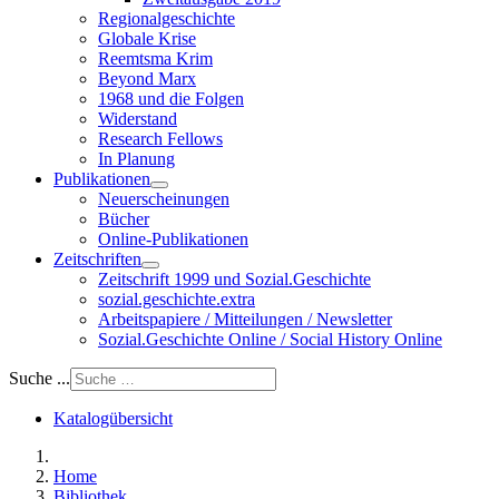
Regionalgeschichte
Globale Krise
Reemtsma Krim
Beyond Marx
1968 und die Folgen
Widerstand
Research Fellows
In Planung
Publikationen
Neuerscheinungen
Bücher
Online-Publikationen
Zeitschriften
Zeitschrift 1999 und Sozial.Geschichte
sozial.geschichte.extra
Arbeitspapiere / Mitteilungen / Newsletter
Sozial.Geschichte Online / Social History Online
Suche ...
Katalogübersicht
Home
Bibliothek