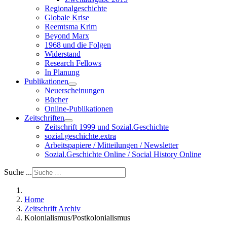
Regionalgeschichte
Globale Krise
Reemtsma Krim
Beyond Marx
1968 und die Folgen
Widerstand
Research Fellows
In Planung
Publikationen
Neuerscheinungen
Bücher
Online-Publikationen
Zeitschriften
Zeitschrift 1999 und Sozial.Geschichte
sozial.geschichte.extra
Arbeitspapiere / Mitteilungen / Newsletter
Sozial.Geschichte Online / Social History Online
Suche ...
Home
Zeitschrift Archiv
Kolonialismus/Postkolonialismus