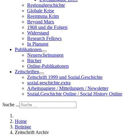
Regionalgeschichte
Globale Krise
Reemtsma Krim
Beyond Marx
1968 und die Folgen
Widerstand
Research Fellows
In Planung
Publikationen
Neuerscheinungen
Bücher
Online-Publikationen
Zeitschriften
Zeitschrift 1999 und Sozial.Geschichte
sozial.geschichte.extra
Arbeitspapiere / Mitteilungen / Newsletter
Sozial.Geschichte Online / Social History Online
Suche ...
Home
Beiträge
Zeitschrift Archiv