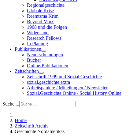
Regionalgeschichte
Globale Krise
Reemtsma Krim
Beyond Marx
1968 und die Folgen
Widerstand
Research Fellows
In Planung
Publikationen
Neuerscheinungen
Bücher
Online-Publikationen
Zeitschriften
Zeitschrift 1999 und Sozial.Geschichte
sozial.geschichte.extra
Arbeitspapiere / Mitteilungen / Newsletter
Sozial.Geschichte Online / Social History Online
Suche ...
Home
Zeitschrift Archiv
Geschichte Nordamerikas