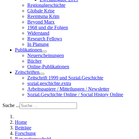
Regionalgeschichte
Globale Krise
Reemtsma Krim
Beyond Marx
1968 und die Folgen
Widerstand
Research Fellows
In Planung
Publikationen
Neuerscheinungen
Bücher
Online-Publikationen
Zeitschriften
Zeitschrift 1999 und Sozial.Geschichte
sozial.geschichte.extra
Arbeitspapiere / Mitteilungen / Newsletter
Sozial.Geschichte Online / Social History Online
Suche ...
Home
Beiträge
Forschung
Reparationsschuld