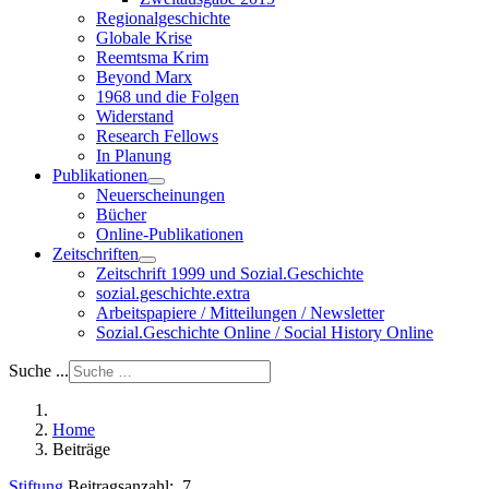
Regionalgeschichte
Globale Krise
Reemtsma Krim
Beyond Marx
1968 und die Folgen
Widerstand
Research Fellows
In Planung
Publikationen
Neuerscheinungen
Bücher
Online-Publikationen
Zeitschriften
Zeitschrift 1999 und Sozial.Geschichte
sozial.geschichte.extra
Arbeitspapiere / Mitteilungen / Newsletter
Sozial.Geschichte Online / Social History Online
Suche ...
Home
Beiträge
Stiftung
Beitragsanzahl: 7