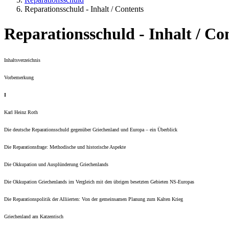
Reparationsschuld - Inhalt / Contents
Reparationsschuld - Inhalt / Co
Inhaltsverzeichnis
Vorbemerkung
I
Karl Heinz Roth
Die deutsche Reparationsschuld gegenüber Griechenland und Europa – ein Überblick
Die Reparationsfrage: Methodische und historische Aspekte
Die Okkupation und Ausplünderung Griechenlands
Die Okkupation Griechenlands im Vergleich mit den übrigen besetzten Gebieten NS-Europas
Die Reparationspolitik der Alliierten: Von der gemeinsamen Planung zum Kalten Krieg
Griechenland am Katzentisch