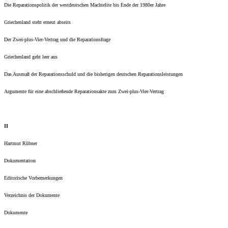
Die Reparationspolitik der westdeutschen Machtelite bis Ende der 1980er Jahre
Griechenland steht erneut abseits
Der Zwei-plus-Vier-Vertrag und die Reparationsfrage
Griechenland geht leer aus
Das Ausmaß der Reparationsschuld und die bisherigen deutschen Reparationsleistungen
Argumente für eine abschließende Reparationsakte zum Zwei-plus-Vier-Vertrag
II
Hartmut Rübner
Dokumentation
Editorische Vorbemerkungen
Verzeichnis der Dokumente
Dokumente