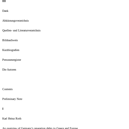
III
Dank
Abkürzungsverzeichnis
Quellen- und Literaturverzeichnis
Bildnachweis
Kurzbiografien
Personenregister
Die Autoren
Contents
Preliminary Note
I
Karl Heinz Roth
An overview of Germany‘s reparation debts to Greece and Europe