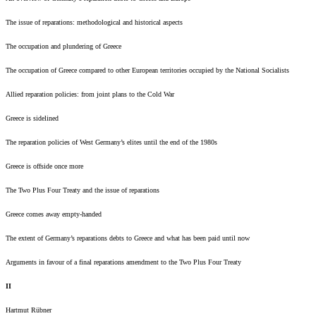
The issue of reparations: methodological and historical aspects
The occupation and plundering of Greece
The occupation of Greece compared to other European territories occupied by the National Socialists
Allied reparation policies: from joint plans to the Cold War
Greece is sidelined
The reparation policies of West Germany’s elites until the end of the 1980s
Greece is offside once more
The Two Plus Four Treaty and the issue of reparations
Greece comes away empty-handed
The extent of Germany’s reparations debts to Greece and what has been paid until now
Arguments in favour of a final reparations amendment to the Two Plus Four Treaty
II
Hartmut Rübner