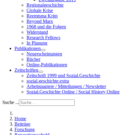
Regionalgeschichte
Globale Krise
Reemtsma Krim
Beyond Marx
1968 und die Folgen
Widerstand
Research Fellows
In Planung
Publikationen
Neuerscheinungen
Bücher
Online-Publikationen
Zeitschriften
Zeitschrift 1999 und Sozial.Geschichte
sozial.geschichte.extra
Arbeitspapiere / Mitteilungen / Newsletter
Sozial.Geschichte Online / Social History Online
Suche ...
Home
Beiträge
Forschung
Reparationsschuld