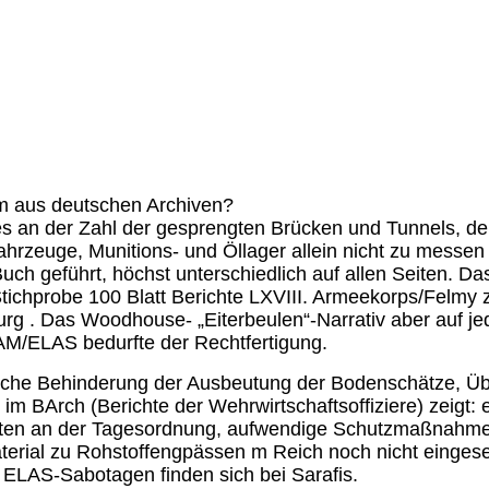
lem aus deutschen Archiven?
es an der Zahl der gesprengten Brücken und Tunnels, de
zeuge, Munitions- und Öllager allein nicht zu messen 
h geführt, höchst unterschiedlich auf allen Seiten. D
Stichprobe 100 Blatt Berichte LXVIII. Armeekorps/Felmy z
g . Das Woodhouse- „Eiterbeulen“-Narrativ aber auf jed
EAM/ELAS bedurfte der Rechtfertigung.
eiche Behinderung der Ausbeutung der Bodenschätze, Übe
m BArch (Berichte der Wehrwirtschaftsoffiziere) zeigt:
outen an der Tagesordnung, aufwendige Schutzmaßnahmen
 Material zu Rohstoffengpässen m Reich noch nicht einge
en ELAS-Sabotagen finden sich bei Sarafis.