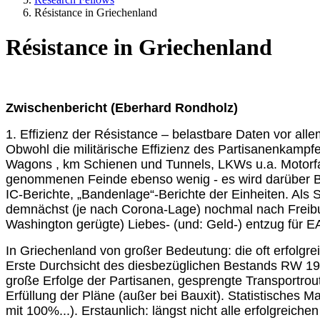
Résistance in Griechenland
Résistance in Griechenland
Zwischenbericht (Eberhard Rondholz)
1. Effizienz der Résistance – belastbare Daten vor al
Obwohl die militärische Effizienz des Partisanenkampf
Wagons , km Schienen und Tunnels, LKWs u.a. Motorfahr
genommenen Feinde ebenso wenig - es wird darüber Buc
IC-Berichte, „Bandenlage“-Berichte der Einheiten. Als 
demnächst (je nach Corona-Lage) nochmal nach Freibur
Washington gerügte) Liebes- (und: Geld-) entzug für 
In Griechenland von großer Bedeutung: die oft erfolgr
Erste Durchsicht des diesbezüglichen Bestands RW 19 i
große Erfolge der Partisanen, gesprengte Transportr
Erfüllung der Pläne (außer bei Bauxit). Statistisches
mit 100%...). Erstaunlich: längst nicht alle erfolgreich