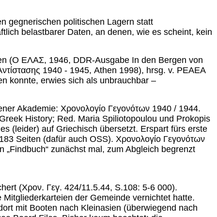
n gegnerischen politischen Lagern statt
aftlich belastbarer Daten, an denen, wie es scheint, kein
wiesen (Ο ΕΛΑΣ, 1946, DDR-Ausgabe In den Bergen von
 Αντίστασης 1940 - 1945, Athen 1998), hrsg. v. PEAEA
n konnte, erwies sich als unbrauchbar –
Athener Akademie: Χρονολογίο Γεγονότων 1940 / 1944.
reek History; Red. Maria Spiliotopoulou und Prokopis
 (leider) auf Griechisch übersetzt. Erspart fürs erste
 183 Seiten (dafür auch OSS). Χρονολογίο Γεγονότων
n „Findbuch“ zunächst mal, zum Abgleich begrenzt
hert (Χρον. Γεγ. 424/11.5.44, S.108: 5-6 000).
Mitgliederkarteien der Gemeinde vernichtet hatte.
 dort mit Booten nach Kleinasien (überwiegend nach