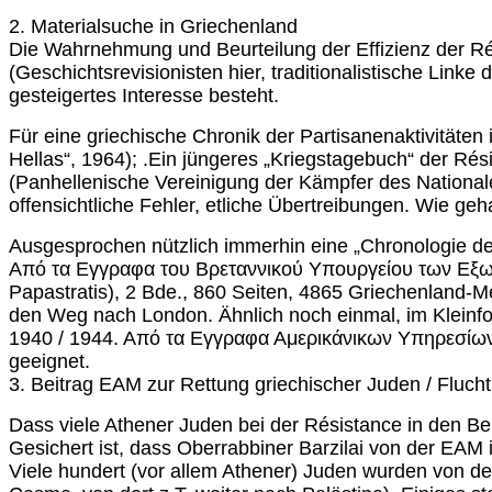
2. Materialsuche in Griechenland
Die Wahrnehmung und Beurteilung der Effizienz der Rés
(Geschichtsrevisionisten hier, traditionalistische Linke
gesteigertes Interesse besteht.
Für eine griechische Chronik der Partisanenaktivität
Hellas“, 1964); .Ein jüngeres „Kriegstagebuch“ der R
(Panhellenische Vereinigung der Kämpfer des Nationale
offensichtliche Fehler, etliche Übertreibungen. Wie ge
Ausgesprochen nützlich immerhin eine „Chronologie der
Από τα Εγγραφα του Βρεταννικού Υπουργείου των Εξωτε
Papastratis), 2 Bde., 860 Seiten, 4865 Griechenland-Mel
den Weg nach London. Ähnlich noch einmal, im Kleinf
1940 / 1944. Από τα Εγγραφα Αμερικάνικων Υπηρεσίων, 
geeignet.
3. Beitrag EAM zur Rettung griechischer Juden / Fluchth
Dass viele Athener Juden bei der Résistance in den Berg
Gesichert ist, dass Oberrabbiner Barzilai von der EAM
Viele hundert (vor allem Athener) Juden wurden von d