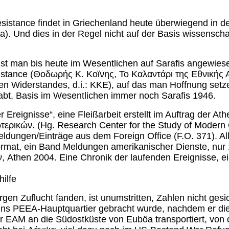
istance findet in Griechenland heute überwiegend in de
 da). Und dies in der Regel nicht auf der Basis wissensch
en ist man bis heute im Wesentlichen auf Sarafis ange
ésistance (Θοδωρής Κ. Κοϊνης, Το Καλαντάρι της Εθνικής
n Widerstandes, d.i.: KKE), auf das man Hoffnung setze
habt, Basis im Wesentlichen immer noch Sarafis 1946.
 Ereignisse“, eine Fleißarbeit erstellt im Auftrag der 
ρικών. (Hg. Research Center for the Study of Modern G
dungen/Einträge aus dem Foreign Office (F.O. 371). Alles
ormat, ein Band Meldungen amerikanischer Dienste, nur
Athen 2004. Eine Chronik der laufenden Ereignisse, ei
ilfe
en Zuflucht fanden, ist unumstritten, Zahlen nicht gesic
 ins PEEA-Hauptquartier gebracht wurde, nachdem er die 
er EAM an die Südostküste von Euböa transportiert, von