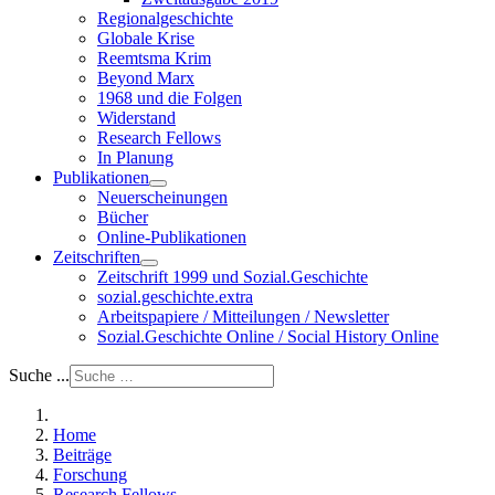
Regionalgeschichte
Globale Krise
Reemtsma Krim
Beyond Marx
1968 und die Folgen
Widerstand
Research Fellows
In Planung
Publikationen
Neuerscheinungen
Bücher
Online-Publikationen
Zeitschriften
Zeitschrift 1999 und Sozial.Geschichte
sozial.geschichte.extra
Arbeitspapiere / Mitteilungen / Newsletter
Sozial.Geschichte Online / Social History Online
Suche ...
Home
Beiträge
Forschung
Research Fellows