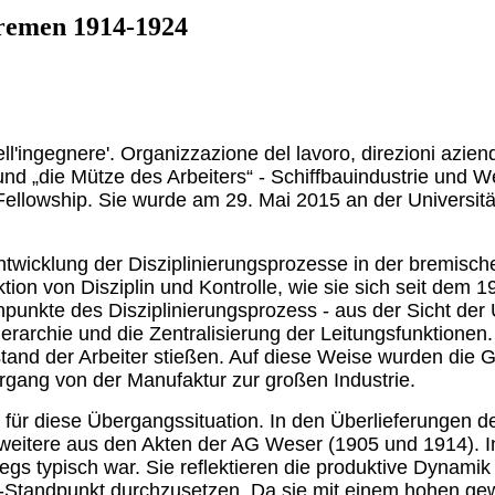
Bremen 1914-1924
 dell'ingegnere'. Organizzazione del lavoro, direzioni azien
nd „die Mütze des Arbeiters“ - Schiffbauindustrie und W
llowship. Sie wurde am 29. Mai 2015 an der Universität 
twicklung der Disziplinierungsprozesse in der bremische
ion von Disziplin und Kontrolle, wie sie sich seit dem 1
punkte des Disziplinierungsprozess - aus der Sicht der
ierarchie und die Zentralisierung der Leitungsfunktione
tand der Arbeiter stießen. Auf diese Weise wurden die
ergang von der Manufaktur zur großen Industrie.
l für diese Übergangssituation. In den Überlieferungen 
tere aus den Akten der AG Weser (1905 und 1914). In ihn
s typisch war. Sie reflektieren die produktive Dynamik 
e-Standpunkt durchzusetzen. Da sie mit einem hohen gew