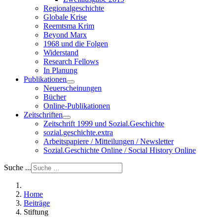
Regionalgeschichte
Globale Krise
Reemtsma Krim
Beyond Marx
1968 und die Folgen
Widerstand
Research Fellows
In Planung
Publikationen
Neuerscheinungen
Bücher
Online-Publikationen
Zeitschriften
Zeitschrift 1999 und Sozial.Geschichte
sozial.geschichte.extra
Arbeitspapiere / Mitteilungen / Newsletter
Sozial.Geschichte Online / Social History Online
Suche ...
Home
Beiträge
Stiftung