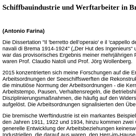
Schiffbauindustrie und Werftarbeiter in 
(Antonio Farina)
Die Dissertation "Il 'berretto dell’operaio' e il 'cappello
navali di Brema 1914-1924" („Der Hut des Ingenieurs“ u
war das provisorisches Ergebnis meiner mehrjährigen Fe
waren Prof. Claudio Natoli und Prof. Jörg Wollenberg.
2015 konzentrierten sich meine Forschungen auf die En
Arbeitsordnungen der Seeschiffswerften die Rekonstrukt
die minutiöse Normung der Arbeitsordnungen - die Kern
Arbeitstempo, Pausen, Verhaltensregeln, die Betriebsh
Disziplinierungsmaßnahmen, die häufig auf den Widers
aufgelöst. Die Arbeitsordnungen signalisierten den Üb
Die bremische Werftindustrie ist ein markantes Beispie
den Jahren 1911, 1922 und 1934, hinzu kommen zwei wei
generelle Entwicklung der Arbeitsbeziehungen keinesweg
Industriellen, die darauf aus waren, den Herr-im-Haus