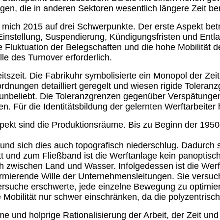
gen, die in anderen Sektoren wesentlich längere Zeit be
mich 2015 auf drei Schwerpunkte. Der erste Aspekt betrif
instellung, Suspendierung, Kündigungsfristen und Entla
ke Fluktuation der Belegschaften und die hohe Mobilität 
e des Turnover erforderlich.
itszeit. Die Fabrikuhr symbolisierte ein Monopol der Z
dnungen detailliert geregelt und wiesen rigide Toleranzg
unbeliebt. Die Toleranzgrenzen gegenüber Verspätungen
n. Für die Identitätsbildung der gelernten Werftarbeiter
pekt sind die Produktionsräume. Bis zu Beginn der 1950e
und sich dies auch topografisch niederschlug. Dadurch 
 und zum Fließband ist die Werftanlage kein panoptische
sch zwischen Land und Wasser. Infolgedessen ist die We
normierende Wille der Unternehmensleitungen. Sie versuch
rsuche erschwerte, jede einzelne Bewegung zu optimier
e Mobilität nur schwer einschränken, da die polyzentrisc
e und holprige Rationalisierung der Arbeit, der Zeit un