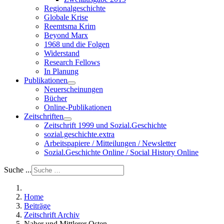
Regionalgeschichte
Globale Krise
Reemtsma Krim
Beyond Marx
1968 und die Folgen
Widerstand
Research Fellows
In Planung
Publikationen
Neuerscheinungen
Bücher
Online-Publikationen
Zeitschriften
Zeitschrift 1999 und Sozial.Geschichte
sozial.geschichte.extra
Arbeitspapiere / Mitteilungen / Newsletter
Sozial.Geschichte Online / Social History Online
Suche ...
Home
Beiträge
Zeitschrift Archiv
Naher und Mittlerer Osten