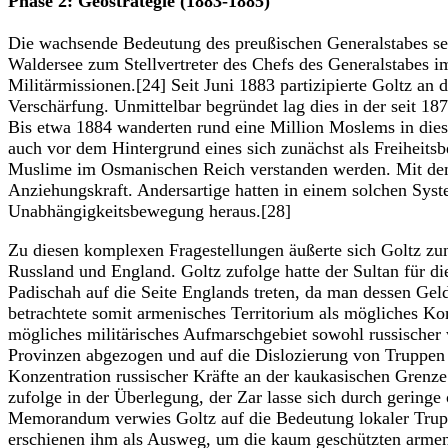
Phase 2: Geostrategie (1883-1885)
Die wachsende Bedeutung des preußischen Generalstabes sei
Waldersee zum Stellvertreter des Chefs des Generalstabes 
Militärmissionen.[24] Seit Juni 1883 partizipierte Goltz an
Verschärfung. Unmittelbar begründet lag dies in der seit 
Bis etwa 1884 wanderten rund eine Million Moslems in die
auch vor dem Hintergrund eines sich zunächst als Freiheit
Muslime im Osmanischen Reich verstanden werden. Mit dem 
Anziehungskraft. Andersartige hatten in einem solchen Syste
Unabhängigkeitsbewegung heraus.[28]
Zu diesen komplexen Fragestellungen äußerte sich Goltz z
Russland und England. Goltz zufolge hatte der Sultan für die
Padischah auf die Seite Englands treten, da man dessen Ge
betrachtete somit armenisches Territorium als mögliches Ko
mögliches militärisches Aufmarschgebiet sowohl russischer 
Provinzen abgezogen und auf die Dislozierung von Truppen 
Konzentration russischer Kräfte an der kaukasischen Grenze 
zufolge in der Überlegung, der Zar lasse sich durch geringe
Memorandum verwies Goltz auf die Bedeutung lokaler Truppe
erschienen ihm als Ausweg, um die kaum geschützten armeni