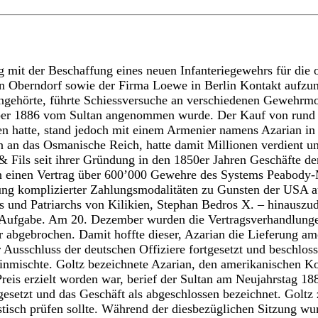
g mit der Beschaffung eines neuen Infanteriegewehrs für d
 in Oberndorf sowie der Firma Loewe in Berlin Kontakt aufz
ngehörte, führte Schiessversuche an verschiedenen Gewehrmo
ember 1886 vom Sultan angenommen wurde. Der Kauf von run
ten hatte, stand jedoch mit einem Armenier namens Azarian in
n an das Osmanische Reich, hatte damit Millionen verdient u
e & Fils seit ihrer Gründung in den 1850er Jahren Geschäfte 
n einen Vertrag über 600’000 Gewehre des Systems Peabody-
lung komplizierter Zahlungsmodalitäten zu Gunsten der USA a
s und Patriarchs von Kilikien, Stephan Bedros X. – hinauszu
er Aufgabe. Am 20. Dezember wurden die Vertragsverhandlung
 abgebrochen. Damit hoffte dieser, Azarian die Lieferung am
usschluss der deutschen Offiziere fortgesetzt und beschloss
einmischte. Goltz bezeichnete Azarian, den amerikanischen K
reis erzielt worden war, berief der Sultan am Neujahrstag 18
gesetzt und das Geschäft als abgeschlossen bezeichnet. Goltz
stisch prüfen sollte. Während der diesbezüglichen Sitzung wu