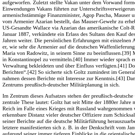
aufgeworfen. Zuletzt stellte Vakan unter dem Vorwand form
Einwendungen Vakans führten zur Unterschriftsverweigerun
armenischstämmige Finanzminister, Agop Pascha, Mauser un
vom Armenier Azarian bestellt, das Mauser-Gewehr zu erheb
US-Gesandte Wallace via Azarian das amerikanische Colt-Re
Januar 1887, verkündete ein Erlass des Sultans den Kauf 
Jahren weiter. Die persönlichen Erfahrungen mit einzelnen 
er, wie sehr die Armenier auf die deutschen Waffenlieferun
Maria von Radowitz, in seinem Sinne zu beeinflussen.[39] M
in Konstantinopel zu vermitteln.[40] Immer wieder sprach e
Verwaltung bekleideten und über Einfluss verfügten.[41] Do
Berichten“.[42] So sicherte sich Goltz zumindest im Gener
nahmen dessen Berichte mit Interesse zur Kenntnis.[43] Dami
Zentrums preußisch-deutscher Militärplanung in sich.
Im Zentrum dieses Aufsatzes stehen der preußisch-deutsche
zentrale These lautet: Goltz hat seit Mitte der 1880er Jahr
Reich im Falle eines Krieges mit Russland wahrgenommen wu
erkennbare Distanz vieler deutscher Offiziere zum Schicks
seiner Berichte auf die deutsche Militärführung herauszuarb
letztere manifestierten sich z. B. in der Denkschrift vom J
aufgrund seiner immer tieferen Einblicke in die orientalisc