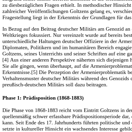
zu diesbezüglichen Fragen erhielt. In methodischer Hinsic
zahlreicher Veröffentlichungen Goltzens gelang es, verschie
Fragestellung liegt in der Erkenntnis der Grundlagen für da
In Bezug auf den Beitrag deutscher Militärs am Genozid an 
Weltkrieges fokussiert. Nur vereinzelt wurde auf bereits be
unterschiedliche Haltungen deutscher Offiziere in der Arm
Diplomaten, Politikern und im humanitären Bereich engagie
Goltzens, seines Unterrichts und seiner Schriften auf eine g
[4] Aus einer anderen Perspektive näherten sich diejenigen
Sie alle gingen, wenn überhaupt, auf die Armenierproblemat
Erkenntnisse.[5] Die Perzeption der Armenierproblematik bei
Verhaltensmuster deutscher Militärs während des Genozids d
preußisch-deutschen Militärs soll dazu beitragen.
Phase 1: Prädisposition (1868-1883)
Die Phase von 1868-1883 reicht vom Eintritt Goltzens in den
quellenmäßig schwer erfassbare Prädispositionsperiode dar, 
kann. Seit Ende des 17. Jahrhunderts führten politische 
setzte in kultureller Hinsicht ein wachsendes Interesse geb