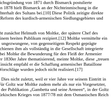
eichsgründung von 1871 durch Bismarck postulierte
on 1878 hielt Bismarck an der Nichteinmischung in die
erhalt des Sultans bei.[10] Diese Politik zeitigte direkte
r Reform des kurdisch-armenischen Siedlungsgebietes und
eht zunächst Helmuth von Moltke, der spätere Chef des
inem breiten Publikum rezipiert.[12] Moltke vermittelte ein
 das ungezwungene, von gegenseitigem Respekt geprägte
ienen ihm als vollständig in die Gesellschaft integrierte
n bei Moltke die Bewunderung für den Fleiß der Armenier
er 1830er Jahre thematisierend, meinte Moltke, diese „treuen
Hinsicht empfahl er die Schaffung armenischer Bataillone
Vorschläge wurden jedoch nicht realisiert.[17]
ies nicht zuletzt, weil er vier Jahre vor seinem Eintritt in
Für Goltz war Moltke zudem mehr als nur ein Vorgesetzter,
h der Publikation „Gambetta und seine Armeen“, in der Goltz
h-Türkischen Krieges von 1877/78 mit dem Osmanischen Reich