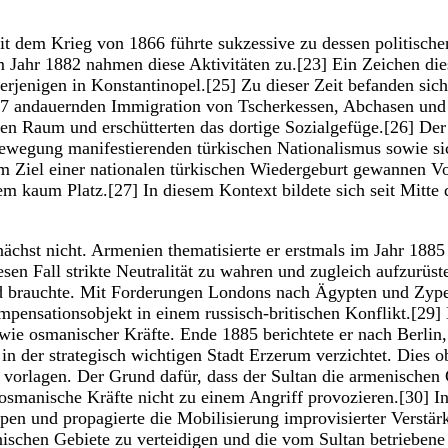
t dem Krieg von 1866 führte sukzessive zu dessen politisch
im Jahr 1882 nahmen diese Aktivitäten zu.[23] Ein Zeichen d
 derjenigen in Konstantinopel.[25] Zu dieser Zeit befanden si
1877 andauernden Immigration von Tscherkessen, Abchasen und
sen Raum und erschütterten das dortige Sozialgefüge.[26] D
sbewegung manifestierenden türkischen Nationalismus sowie s
Ziel einer nationalen türkischen Wiedergeburt gewannen Vo
m kaum Platz.[27] In diesem Kontext bildete sich seit Mitte 
unächst nicht. Armenien thematisierte er erstmals im Jahr 
sen Fall strikte Neutralität zu wahren und zugleich aufzurüst
ld brauchte. Mit Forderungen Londons nach Ägypten und Zype
mpensationsobjekt in einem russisch-britischen Konflikt.[29]
wie osmanischer Kräfte. Ende 1885 berichtete er nach Berlin,
in der strategisch wichtigen Stadt Erzerum verzichtet. Dies
vorlagen. Der Grund dafür, dass der Sultan die armenischen G
 osmanische Kräfte nicht zu einem Angriff provozieren.[30] I
n und propagierte die Mobilisierung improvisierter Verstär
schen Gebiete zu verteidigen und die vom Sultan betriebene