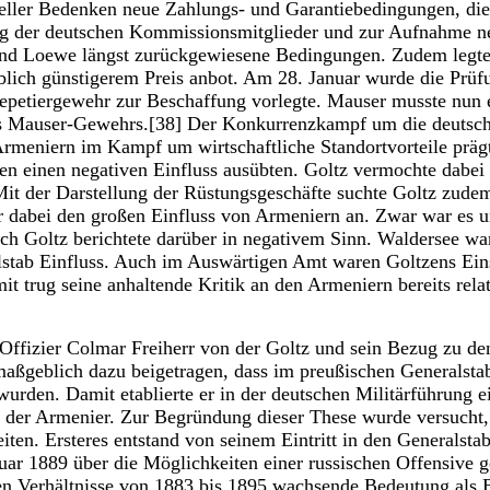
eller Bedenken neue Zahlungs- und Garantiebedingungen, die 
g der deutschen Kommissionsmitglieder und zur Aufnahme ne
d Loewe längst zurückgewiesene Bedingungen. Zudem legte e
lich günstigerem Preis anbot. Am 28. Januar wurde die Prüf
petiergewehr zur Beschaffung vorlegte. Mauser musste nun er
des Mauser-Gewehrs.[38] Der Konkurrenzkampf um die deutsch
Armeniern im Kampf um wirtschaftliche Standortvorteile präg
gen einen negativen Einfluss ausübten. Goltz vermochte dabei
it der Darstellung der Rüstungsgeschäfte suchte Goltz zudem 
r dabei den großen Einfluss von Armeniern an. Zwar war es un
ch Goltz berichtete darüber in negativem Sinn. Waldersee war
alstab Einfluss. Auch im Auswärtigen Amt waren Goltzens Ei
t trug seine anhaltende Kritik an den Armeniern bereits relat
 Offizier Colmar Freiherr von der Goltz und sein Bezug zu 
e maßgeblich dazu beigetragen, dass im preußischen Generalsta
rden. Damit etablierte er in der deutschen Militärführung e
al der Armenier. Zur Begründung dieser These wurde versuch
eiten. Ersteres entstand von seinem Eintritt in den Generals
anuar 1889 über die Möglichkeiten einer russischen Offensive 
hen Verhältnisse von 1883 bis 1895 wachsende Bedeutung als B