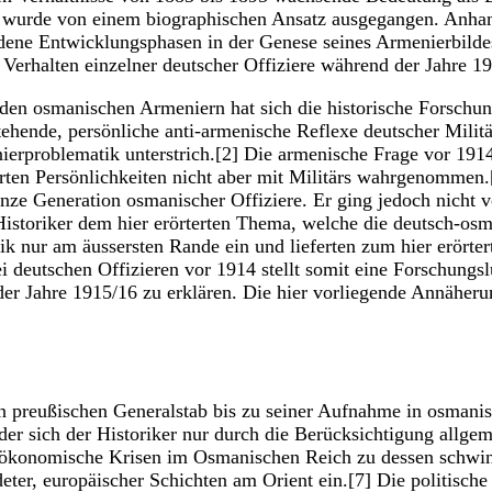
ht wurde von einem biographischen Ansatz ausgegangen. Anhan
dene Entwicklungsphasen in der Genese seines Armenierbildes 
s Verhalten einzelner deutscher Offiziere während der Jahre 1
den osmanischen Armeniern hat sich die historische Forschun
stehende, persönliche anti-armenische Reflexe deutscher Milit
enierproblematik unterstrich.[2] Die armenische Frage vor 
rten Persönlichkeiten nicht aber mit Militärs wahrgenommen.
anze Generation osmanischer Offiziere. Er ging jedoch nicht v
 Historiker dem hier erörterten Thema, welche die deutsch-o
ik nur am äussersten Rande ein und lieferten zum hier erörte
 deutschen Offizieren vor 1914 stellt somit eine Forschungsl
er Jahre 1915/16 zu erklären. Die hier vorliegende Annäherun
 preußischen Generalstab bis zu seiner Aufnahme in osmanisch
der sich der Historiker nur durch die Berücksichtigung allgem
und ökonomische Krisen im Osmanischen Reich zu dessen sch
ildeter, europäischer Schichten am Orient ein.[7] Die politis