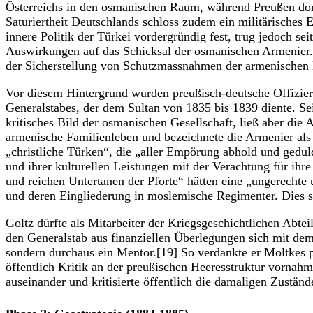
Österreichs in den osmanischen Raum, während Preußen dort 
Saturiertheit Deutschlands schloss zudem ein militärische
innere Politik der Türkei vordergründig fest, trug jedoch sei
Auswirkungen auf das Schicksal der osmanischen Armenier. 
der Sicherstellung von Schutzmassnahmen der armenischen 
Vor diesem Hintergrund wurden preußisch-deutsche Offiziere
Generalstabes, der dem Sultan von 1835 bis 1839 diente. Se
kritisches Bild der osmanischen Gesellschaft, ließ aber di
armenische Familienleben und bezeichnete die Armenier als e
„christliche Türken“, die „aller Empörung abhold und gedu
und ihrer kulturellen Leistungen mit der Verachtung für ihr
und reichen Untertanen der Pforte“ hätten eine „ungerechte
und deren Eingliederung in moslemische Regimenter. Dies sol
Goltz dürfte als Mitarbeiter der Kriegsgeschichtlichen Abteil
den Generalstab aus finanziellen Überlegungen sich mit dem
sondern durchaus ein Mentor.[19] So verdankte er Moltkes p
öffentlich Kritik an der preußischen Heeresstruktur vorna
auseinander und kritisierte öffentlich die damaligen Zuständ