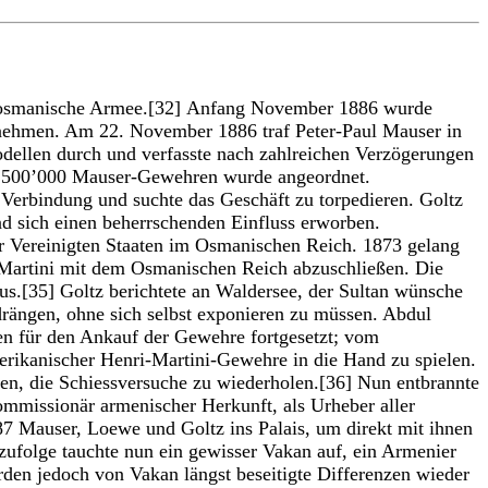
ie osmanische Armee.[32] Anfang November 1886 wurde
unehmen. Am 22. November 1886 traf Peter-Paul Mauser in
dellen durch und verfasste nach zahlreichen Verzögerungen
d 500’000 Mauser-Gewehren wurde angeordnet.
 Verbindung und suchte das Geschäft zu torpedieren. Goltz
nd sich einen beherrschenden Einfluss erworben.
der Vereinigten Staaten im Osmanischen Reich. 1873 gelang
Martini mit dem Osmanischen Reich abzuschließen. Die
us.[35] Goltz berichtete an Waldersee, der Sultan wünsche
drängen, ohne sich selbst exponieren zu müssen. Abdul
en für den Ankauf der Gewehre fortgesetzt; vom
erikanischer Henri-Martini-Gewehre in die Hand zu spielen.
en, die Schiessversuche zu wiederholen.[36] Nun entbrannte
ommissionär armenischer Herkunft, als Urheber aller
87 Mauser, Loewe und Goltz ins Palais, um direkt mit ihnen
 zufolge tauchte nun ein gewisser Vakan auf, ein Armenier
rden jedoch von Vakan längst beseitigte Differenzen wieder