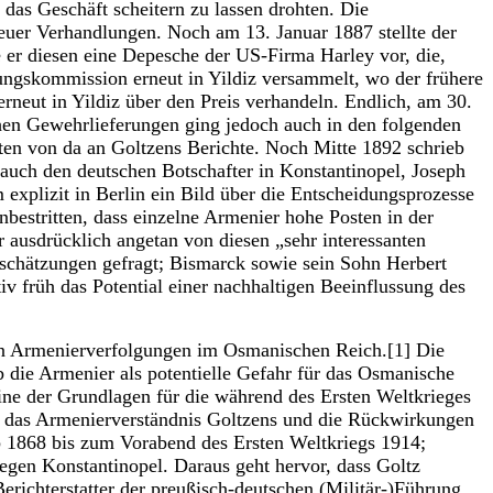
das Geschäft scheitern zu lassen drohten. Die
uer Verhandlungen. Noch am 13. Januar 1887 stellte der
r diesen eine Depesche der US-Firma Harley vor, die,
ungskommission erneut in Yildiz versammelt, wo der frühere
neut in Yildiz über den Preis verhandeln. Endlich, am 30.
en Gewehrlieferungen ging jedoch auch in den folgenden
ten von da an Goltzens Berichte. Noch Mitte 1892 schrieb
 auch den deutschen Botschafter in Konstantinopel, Joseph
explizit in Berlin ein Bild über die Entscheidungsprozesse
bestritten, dass einzelne Armenier hohe Posten in der
 ausdrücklich angetan von diesen „sehr interessanten
nschätzungen gefragt; Bismarck sowie sein Sohn Herbert
iv früh das Potential einer nachhaltigen Beeinflussung des
den Armenierverfolgungen im Osmanischen Reich.[1] Die
b die Armenier als potentielle Gefahr für das Osmanische
ine der Grundlagen für die während des Ersten Weltkrieges
t, das Armenierverständnis Goltzens und die Rückwirkungen
tab 1868 bis zum Vorabend des Ersten Weltkriegs 1914;
gegen Konstantinopel. Daraus geht hervor, dass Goltz
erichterstatter der preußisch-deutschen (Militär-)Führung