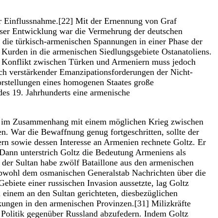
er Einflussnahme.[22] Mit der Ernennung von Graf
ieser Entwicklung war die Vermehrung der deutschen
ch die türkisch-armenischen Spannungen in einer Phase der
 Kurden in die armenischen Siedlungsgebiete Ostanatoliens.
er Konflikt zwischen Türken und Armeniern muss jedoch
ich verstärkender Emanzipationsforderungen der Nicht-
rstellungen eines homogenen Staates große
des 19. Jahrhunderts eine armenische
1885 im Zusammenhang mit einem möglichen Krieg zwischen
en. War die Bewaffnung genug fortgeschritten, sollte der
rn sowie dessen Interesse an Armenien rechnete Goltz. Er
 Dann unterstrich Goltz die Bedeutung Armeniens als
 der Sultan habe zwölf Bataillone aus den armenischen
 obwohl dem osmanischen Generalstab Nachrichten über die
ebiete einer russischen Invasion aussetzte, lag Goltz
n einem an den Sultan gerichteten, diesbezüglichen
kungen in den armenischen Provinzen.[31] Milizkräfte
 Politik gegenüber Russland abzufedern. Indem Goltz