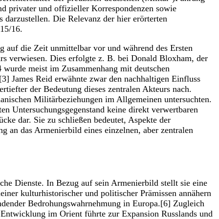
d privater und offizieller Korrespondenzen sowie
darzustellen. Die Relevanz der hier erörterten
915/16.
g auf die Zeit unmittelbar vor und während des Ersten
ärs verwiesen. Dies erfolgte z. B. bei Donald Bloxham, der
1914 wurde meist im Zusammenhang mit deutschen
[3] James Reid erwähnte zwar den nachhaltigen Einfluss
ertiefter der Bedeutung dieses zentralen Akteurs nach.
smanischen Militärbeziehungen im Allgemeinen untersuchten.
rten Untersuchungsgegenstand keine direkt verwertbaren
ücke dar. Sie zu schließen bedeutet, Aspekte der
g an das Armenierbild eines einzelnen, aber zentralen
e Dienste. In Bezug auf sein Armenierbild stellt sie eine
einer kulturhistorischer und politischer Prämissen annähern
windender Bedrohungswahrnehmung in Europa.[6] Zugleich
che Entwicklung im Orient führte zur Expansion Russlands und