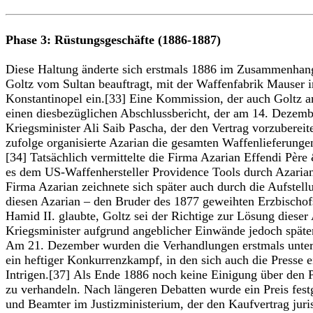
Phase 3: Rüstungsgeschäfte (1886-1887)
Diese Haltung änderte sich erstmals 1886 im Zusammenhan
Goltz vom Sultan beauftragt, mit der Waffenfabrik Mauser
Konstantinopel ein.[33] Eine Kommission, der auch Goltz a
einen diesbezüglichen Abschlussbericht, der am 14. Dez
Kriegsminister Ali Saib Pascha, der den Vertrag vorzuberei
zufolge organisierte Azarian die gesamten Waffenlieferunge
[34] Tatsächlich vermittelte die Firma Azarian Effendi Pèr
es dem US-Waffenhersteller Providence Tools durch Azaria
Firma Azarian zeichnete sich später auch durch die Aufstel
diesen Azarian – den Bruder des 1877 geweihten Erzbischof
Hamid II. glaubte, Goltz sei der Richtige zur Lösung dies
Kriegsminister aufgrund angeblicher Einwände jedoch später
Am 21. Dezember wurden die Verhandlungen erstmals unter A
ein heftiger Konkurrenzkampf, in den sich auch die Presse 
Intrigen.[37] Als Ende 1886 noch keine Einigung über den P
zu verhandeln. Nach längeren Debatten wurde ein Preis fest
und Beamter im Justizministerium, der den Kaufvertrag juri