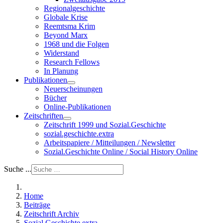
Regionalgeschichte
Globale Krise
Reemtsma Krim
Beyond Marx
1968 und die Folgen
Widerstand
Research Fellows
In Planung
Publikationen
Neuerscheinungen
Bücher
Online-Publikationen
Zeitschriften
Zeitschrift 1999 und Sozial.Geschichte
sozial.geschichte.extra
Arbeitspapiere / Mitteilungen / Newsletter
Sozial.Geschichte Online / Social History Online
Suche ...
Home
Beiträge
Zeitschrift Archiv
Sozial.Geschichte extra