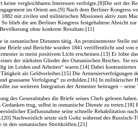
keine vergleichbaren Interessen verfolgte.[8]Die seit der R
s Engagement im Orient aus.[9] Nach dem Berliner Kongress v
t 1882 mit zivilen und militärischen Missionen aktiv zum Macht
So blieb die am Berliner Kongress festgehaltene Absicht zu
Bevölkerung ohne konkrete Resultate.[11]
 in osmanischen Diensten tätig. An prominentester Stelle st
ine Briefe und Berichte wurden 1841 veröffentlicht und von e
e Armenier in meist positivem Licht erscheinen.[13] Er lobte
ines der stärksten Glieder des Osmanischen Reiches. Sie ersch
ldig im Leiden und Arbeiten“ waren.[14] Dabei kontrastierte
e Tätigkeit als Geldverleiher.[15] Die Armenierverfolgungen d
 und grausame Verfolgung“ zu erdulden.[16] In militärischer 
lte zur weiteren Integration der Armenier beitragen – seine 
ung des Generalstabes die Briefe seines Chefs gelesen haben. D
 Gedanken trug, selbst in osmanische Dienste zu treten.[18] 
ersönlicher Einflussnahme seine schnelle Rehabilitation nac
hm.[20] Nachweislich setzte sich Goltz während des Russisc
e in den osmanischen Streitkräften.[21]