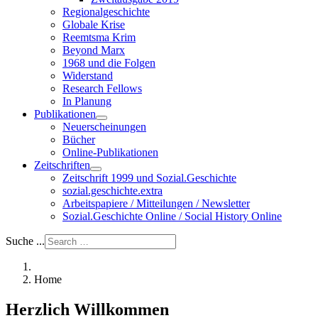
Regionalgeschichte
Globale Krise
Reemtsma Krim
Beyond Marx
1968 und die Folgen
Widerstand
Research Fellows
In Planung
Publikationen
Neuerscheinungen
Bücher
Online-Publikationen
Zeitschriften
Zeitschrift 1999 und Sozial.Geschichte
sozial.geschichte.extra
Arbeitspapiere / Mitteilungen / Newsletter
Sozial.Geschichte Online / Social History Online
Suche ...
Home
Herzlich Willkommen