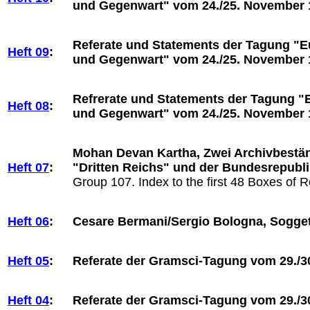
und Gegenwart" vom 24./25. November 
Referate und Statements der Tagung "E
Heft 09
:
und Gegenwart" vom 24./25. November 
Refrerate und Statements der Tagung "
Heft 08
:
und Gegenwart" vom 24./25. November 
Mohan Devan Kartha, Zwei Archivbestän
Heft 07
:
"Dritten Reichs" und der Bundesrepubl
Group 107. Index to the first 48 Boxes of
Heft 06
:
Cesare Bermani/Sergio Bologna, Soggeti
Heft 05
:
Referate der Gramsci-Tagung vom 29./30
Heft 04
:
Referate der Gramsci-Tagung vom 29./30