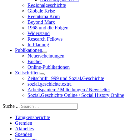
Regionalgeschichte
Globale Krise
Reemtsma Krim
Beyond Marx
1968 und die Folgen
Widerstand
Research Fellows
In Planung
Publikationen
Neuerscheinungen
Bücher
Online-Publikationen
Zeitschriften
Zeitschrift 1999 und Sozial.Geschichte
sozial.geschichte.extra
Arbeitspapiere / Mitteilungen / Newsletter
Sozial.Geschichte Online / Social History Online
Suche ...
Tätigkeitsberichte
Gremien
Aktuelles
Spenden
Impressum