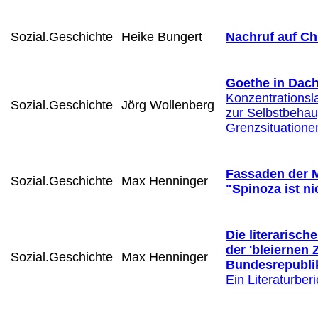
Sozial.Geschichte
Heike Bungert
Nachruf auf Ch
Goethe in Dac
Konzentrationsla
Sozial.Geschichte
Jörg Wollenberg
zur Selbstbehau
Grenzsituatione
Fassaden der 
Sozial.Geschichte
Max Henninger
"Spinoza ist ni
Die literarisch
der 'bleiernen Z
Sozial.Geschichte
Max Henninger
Bundesrepublik
Ein Literaturberi