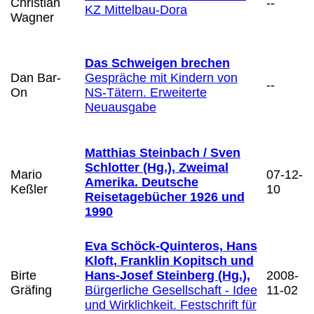
Christian
--
KZ Mittelbau-Dora
Wagner
Das Schweigen brechen
Dan Bar-
Gespräche mit Kindern von
--
On
NS-Tätern. Erweiterte
Neuausgabe
Matthias Steinbach / Sven
Schlotter (Hg.), Zweimal
Mario
07-12-
Amerika. Deutsche
Keßler
10
Reisetagebücher 1926 und
1990
Eva Schöck-Quinteros, Hans
Kloft, Franklin Kopitsch und
Birte
Hans-Josef Steinberg (Hg.),
2008-
Gräfing
Bürgerliche Gesellschaft - Idee
11-02
und Wirklichkeit. Festschrift für