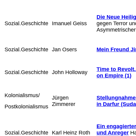
Die Neue Heilig
Sozial.Geschichte
Imanuel Geiss
gegen Terror un
Asymmetrischer
Sozial.Geschichte
Jan Osers
Mein Freund Ji
Time to Revolt.
Sozial.Geschichte
John Holloway
on Empire (1)
Kolonialismus/
Jürgen
Stellungnahme 
Zimmerer
in Darfur (Suda
Postkolonialismus
Ein engagierte
Sozial.Geschichte
Karl Heinz Roth
und Anreger
Ha