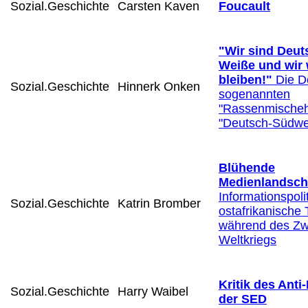
Sozial.Geschichte
Carsten Kaven
Foucault
"Wir sind Deut
Weiße und wir 
bleiben!"
Die D
Sozial.Geschichte
Hinnerk Onken
sogenannten
"Rassenmischeh
"Deutsch-Südwe
Blühende
Medienlandsch
Informationspolit
Sozial.Geschichte
Katrin Bromber
ostafrikanische
während des Zw
Weltkriegs
Kritik des Ant
Sozial.Geschichte
Harry Waibel
der SED