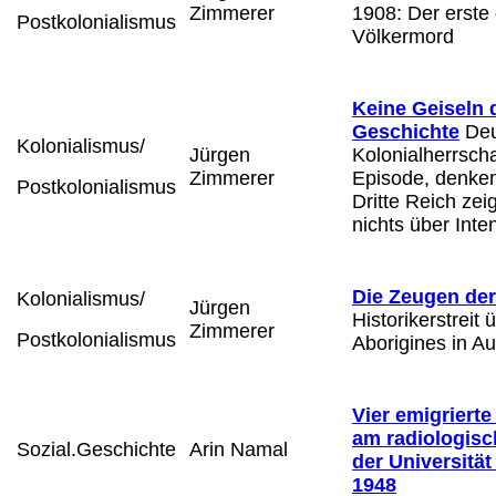
Zimmerer
1908: Der erste
Postkolonialismus
Völkermord
Keine Geiseln 
Geschichte
Deu
Kolonialismus/
Jürgen
Kolonialherrscha
Zimmerer
Episode, denken
Postkolonialismus
Dritte Reich zei
nichts über Inten
Die Zeugen de
Kolonialismus/
Jürgen
Historikerstreit 
Zimmerer
Postkolonialismus
Aborigines in Au
Vier emigrierte
am radiologisch
Sozial.Geschichte
Arin Namal
der Universität
1948