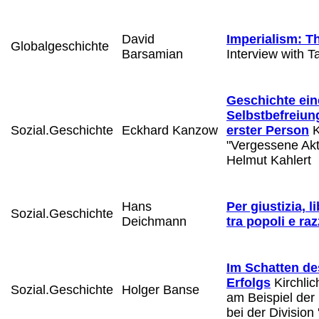
David
Imperialism: 
Globalgeschichte
Barsamian
Interview with Ta
Geschichte ein
Selbstbefreiung
Sozial.Geschichte
Eckhard Kanzow
erster Person
K
"Vergessene Akt
Helmut Kahlert
Hans
Per giustizia, li
Sozial.Geschichte
Deichmann
tra popoli e ra
Im Schatten de
Erfolgs
Kirchlic
Sozial.Geschichte
Holger Banse
am Beispiel der
bei der Division