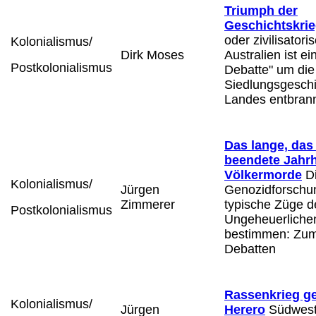
Triumph der
Geschichtskrie
oder zivilisator
Kolonialismus/
Dirk Moses
Australien ist e
Postkolonialismus
Debatte" um die
Siedlungsgeschi
Landes entbran
Das lange, das
beendete Jahrh
Völkermorde
Di
Kolonialismus/
Jürgen
Genozidforschun
Zimmerer
typische Züge d
Postkolonialismus
Ungeheuerliche
bestimmen: Zum
Debatten
Rassenkrieg g
Kolonialismus/
Jürgen
Herero
Südwesta