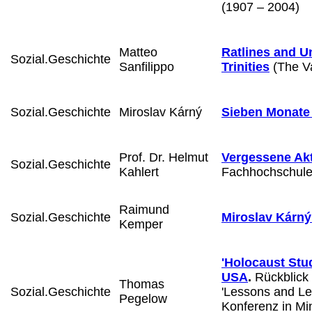
(1907 – 2004)
Matteo
Ratlines and U
Sozial.Geschichte
Sanfilippo
Trinities
(The Va
Sozial.Geschichte
Miroslav Kárný
Sieben Monate 
Prof. Dr. Helmut
Vergessene Ak
Sozial.Geschichte
Kahlert
Fachhochschule 
Raimund
Sozial.Geschichte
Miroslav Kárný
Kemper
'Holocaust Stud
USA
.
Rückblick 
Thomas
Sozial.Geschichte
'Lessons and Le
Pegelow
Konferenz in M