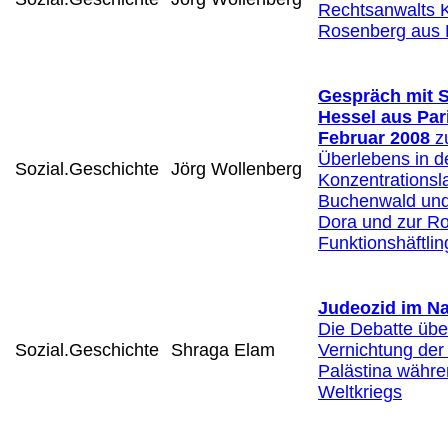
Rechtsanwalts Ku
Rosenberg aus
Gespräch mit 
Hessel aus Par
Februar 2008
zu
Überlebens in d
Sozial.Geschichte
Jörg Wollenberg
Konzentrationsl
Buchenwald und
Dora und zur Ro
Funktionshäftli
Judeozid im N
Die Debatte übe
Sozial.Geschichte
Shraga Elam
Vernichtung der
Palästina währe
Weltkriegs