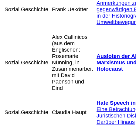
Anmerkungen z
Sozial.Geschichte
Frank Uekötter
gegenwärtigen 
in der Historiog
Umweltbewegu
Alex Callinicos
(aus dem
Englischen:
Rosemarie
Ausloten der 
Sozial.Geschichte
Nünning, in
Marxismus und
Zusammenarbeit
Holocaust
mit David
Paenson und
Eind
Hate Speech i
Eine Betrachtun
Sozial.Geschichte
Claudia Haupt
Juristischen Di
Darüber Hinaus