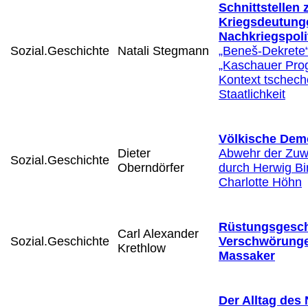
Schnittstellen
Kriegsdeutung
Nachkriegspolit
Sozial.Geschichte
Natali Stegmann
„Beneš-Dekrete
„Kaschauer Pro
Kontext tschech
Staatlichkeit
Völkische Dem
Dieter
Abwehr der Zu
Sozial.Geschichte
Oberndörfer
durch Herwig Bi
Charlotte Höhn
Rüstungsgesch
Carl Alexander
Sozial.Geschichte
Verschwörung
Krethlow
Massaker
Der Alltag des