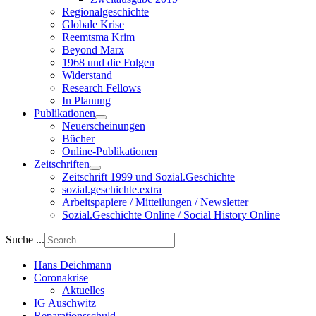
Regionalgeschichte
Globale Krise
Reemtsma Krim
Beyond Marx
1968 und die Folgen
Widerstand
Research Fellows
In Planung
Publikationen
Neuerscheinungen
Bücher
Online-Publikationen
Zeitschriften
Zeitschrift 1999 und Sozial.Geschichte
sozial.geschichte.extra
Arbeitspapiere / Mitteilungen / Newsletter
Sozial.Geschichte Online / Social History Online
Suche ...
Hans Deichmann
Coronakrise
Aktuelles
IG Auschwitz
Reparationsschuld