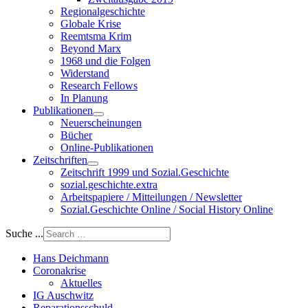
Regionalgeschichte
Globale Krise
Reemtsma Krim
Beyond Marx
1968 und die Folgen
Widerstand
Research Fellows
In Planung
Publikationen
Neuerscheinungen
Bücher
Online-Publikationen
Zeitschriften
Zeitschrift 1999 und Sozial.Geschichte
sozial.geschichte.extra
Arbeitspapiere / Mitteilungen / Newsletter
Sozial.Geschichte Online / Social History Online
Suche ...
Hans Deichmann
Coronakrise
Aktuelles
IG Auschwitz
Reparationsschuld