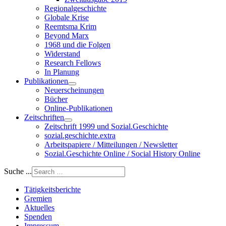
Regionalgeschichte
Globale Krise
Reemtsma Krim
Beyond Marx
1968 und die Folgen
Widerstand
Research Fellows
In Planung
Publikationen
Neuerscheinungen
Bücher
Online-Publikationen
Zeitschriften
Zeitschrift 1999 und Sozial.Geschichte
sozial.geschichte.extra
Arbeitspapiere / Mitteilungen / Newsletter
Sozial.Geschichte Online / Social History Online
Suche ...
Tätigkeitsberichte
Gremien
Aktuelles
Spenden
Impressum