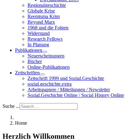
Regionalgeschichte
Globale Krise
Reemtsma Krim
Beyond Marx
1968 und die Folgen
Widerstand
Research Fellows
In Planung
Publikationen
Neuerscheinungen
Bücher
Online-Publikationen
Zeitschriften
Zeitschrift 1999 und Sozial.Geschichte
sozial.geschichte.extra
Arbeitspapiere / Mitteilungen / Newsletter
Sozial.Geschichte Online / Social History Online
Suche ...
Home
Herzlich Willkommen