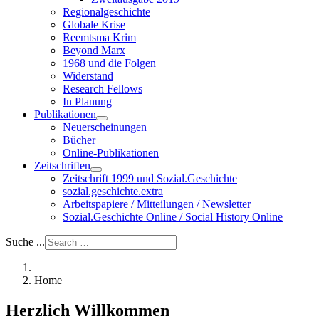
Regionalgeschichte
Globale Krise
Reemtsma Krim
Beyond Marx
1968 und die Folgen
Widerstand
Research Fellows
In Planung
Publikationen
Neuerscheinungen
Bücher
Online-Publikationen
Zeitschriften
Zeitschrift 1999 und Sozial.Geschichte
sozial.geschichte.extra
Arbeitspapiere / Mitteilungen / Newsletter
Sozial.Geschichte Online / Social History Online
Suche ...
Home
Herzlich Willkommen