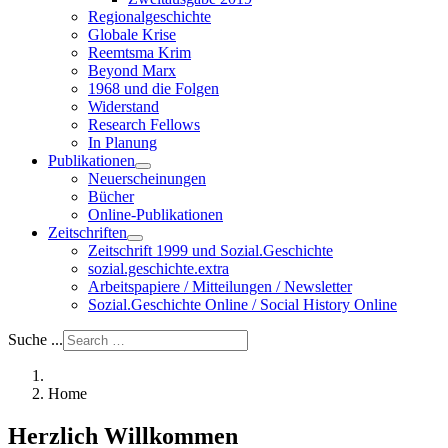
Regionalgeschichte
Globale Krise
Reemtsma Krim
Beyond Marx
1968 und die Folgen
Widerstand
Research Fellows
In Planung
Publikationen
Neuerscheinungen
Bücher
Online-Publikationen
Zeitschriften
Zeitschrift 1999 und Sozial.Geschichte
sozial.geschichte.extra
Arbeitspapiere / Mitteilungen / Newsletter
Sozial.Geschichte Online / Social History Online
Suche ...
Home
Herzlich Willkommen