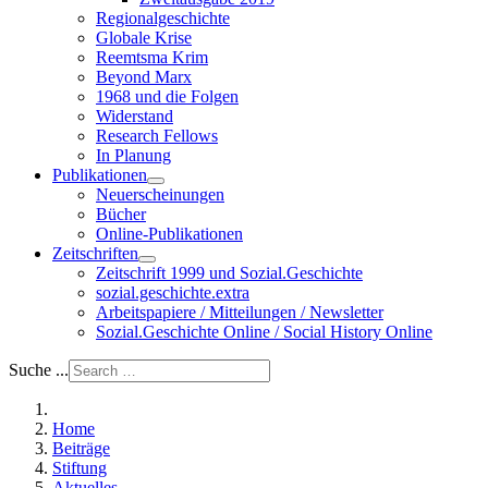
Regionalgeschichte
Globale Krise
Reemtsma Krim
Beyond Marx
1968 und die Folgen
Widerstand
Research Fellows
In Planung
Publikationen
Neuerscheinungen
Bücher
Online-Publikationen
Zeitschriften
Zeitschrift 1999 und Sozial.Geschichte
sozial.geschichte.extra
Arbeitspapiere / Mitteilungen / Newsletter
Sozial.Geschichte Online / Social History Online
Suche ...
Home
Beiträge
Stiftung
Aktuelles