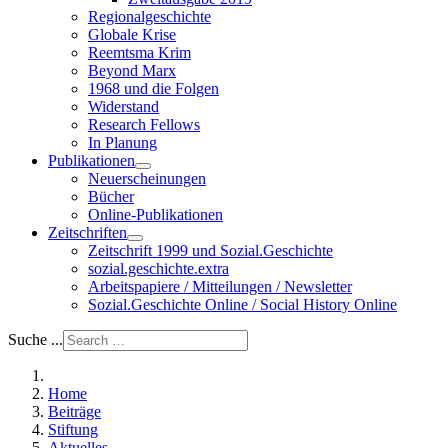
Regionalgeschichte
Globale Krise
Reemtsma Krim
Beyond Marx
1968 und die Folgen
Widerstand
Research Fellows
In Planung
Publikationen
Neuerscheinungen
Bücher
Online-Publikationen
Zeitschriften
Zeitschrift 1999 und Sozial.Geschichte
sozial.geschichte.extra
Arbeitspapiere / Mitteilungen / Newsletter
Sozial.Geschichte Online / Social History Online
Suche ...
Home
Beiträge
Stiftung
Aktuelles