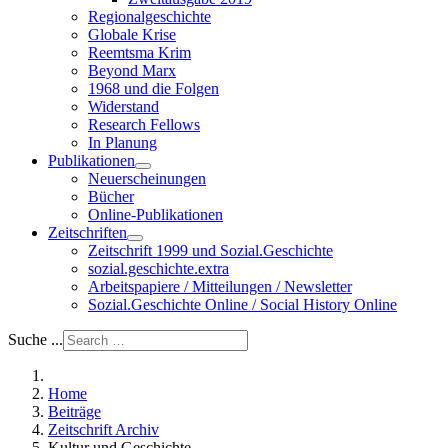
Regionalgeschichte
Globale Krise
Reemtsma Krim
Beyond Marx
1968 und die Folgen
Widerstand
Research Fellows
In Planung
Publikationen
Neuerscheinungen
Bücher
Online-Publikationen
Zeitschriften
Zeitschrift 1999 und Sozial.Geschichte
sozial.geschichte.extra
Arbeitspapiere / Mitteilungen / Newsletter
Sozial.Geschichte Online / Social History Online
Suche ...
Home
Beiträge
Zeitschrift Archiv
Kultur und Geschichte