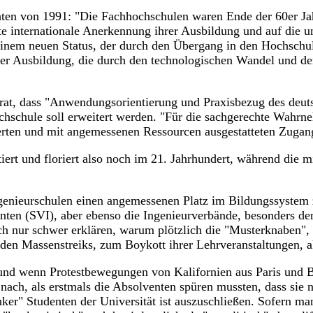
chten von 1991: "Die Fachhochschulen waren Ende der 60er J
te internationale Anerkennung ihrer Ausbildung und auf die 
inem neuen Status, der durch den Übergang in den Hochschuls
r Ausbildung, die durch den technologischen Wandel und den 
tsrat, dass "Anwendungsorientierung und Praxisbezug des deu
hschule soll erweitert werden. "Für die sachgerechte Wahrne
herten und mit angemessenen Ressourcen ausgestatteten Zugan
ert und floriert also noch im 21. Jahrhundert, während die mi
ngenieurschulen einen angemessenen Platz im Bildungssystem
enten (SVI), aber ebenso die Ingenieurverbände, besonders d
h nur schwer erklären, warum plötzlich die "Musterknaben", 
nden Massenstreiks, zum Boykott ihrer Lehrveranstaltungen, 
 und wenn Protestbewegungen von Kalifornien aus Paris und B
nach, als erstmals die Absolventen spüren mussten, dass sie n
nker" Studenten der Universität ist auszuschließen. Sofern ma