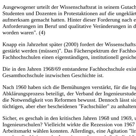
Ausgewogener urteilt der Wissenschaftsrat in seinem Guta
Studenten und Dozenten in Protestaktionen auf die ungeklär
aufmerksam gemacht hatten. Hinter dieser Forderung nach e
Anforderungen im Beruf und qualitative Veränderungen in de
worden waren". (4)
Knapp ein Jahrzehnt später (2000) fordert der Wissenschaf
gestärkt werden (müssen)". Das Fächerspektrum der Fachhoc
Fachhochschulen einen eigenständigen, institutionell gesic
Die in den Jahren 1968/69 entstandene Fachhochschule existi
Gesamthochschule inzwischen Geschichte ist.
Nach 1960 haben sich die Bemühungen verstärkt, für die I
Abklärungsprozess beteiligt, der Verband der Ingenieurstud
die Notwendigkeit von Reformen bewusst. Dennoch lässt sic
tüchtigen, aber eher bescheidenen "Fachschüler" zu anhalte
Sicher, es geschah in den kritischen Jahren 1968 und 1969,
Ingenieurschulen? Vielleicht wirkte die Rezession von 1967 
Arbeitsmarkt wählen konnten. Allerdings, eine Agitation "li