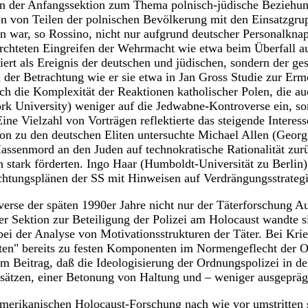
 In der Anfangssektion zum Thema polnisch-jüdische Beziehun
n von Teilen der polnischen Bevölkerung mit den Einsatzgru
ar, so Rossino, nicht nur aufgrund deutscher Personalknapph
ürchteten Eingreifen der Wehrmacht wie etwa beim Überfall a
ert als Ereignis der deutschen und jüdischen, sondern der ge
in der Betrachtung wie er sie etwa in Jan Gross Studie zur 
ch die Komplexität der Reaktionen katholischer Polen, die auc
rk University) weniger auf die Jedwabne-Kontroverse ein, s
Eine Vielzahl von Vorträgen reflektierte das steigende Inte
tion zu den deutschen Eliten untersuchte Michael Allen (Geor
Massenmord an den Juden auf technokratische Rationalität zurüc
n stark förderten. Ingo Haar (Humboldt-Universität zu Berlin)
ichtungsplänen der SS mit Hinweisen auf Verdrängungsstrateg
rse der späten 1990er Jahre nicht nur der Täterforschung Au
iner Sektion zur Beteiligung der Polizei am Holocaust wand
bei der Analyse von Motivationsstrukturen der Täter. Bei Kr
aten" bereits zu festen Komponenten im Normengeflecht der O
 Beitrag, daß die Ideologisierung der Ordnungspolizei in de
sätzen, einer Betonung von Haltung und – weniger ausgeprägt
amerikanischen Holocaust-Forschung nach wie vor umstritten 