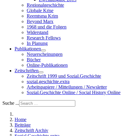
Regionalgeschichte
Globale Krise
Reemtsma Krim
Beyond Marx
1968 und die Folgen
Widerstand
Research Fellows
In Planung
Publikationen
Neuerscheinungen
Bücher
Online-Publikationen
Zeitschriften
Zeitschrift 1999 und Sozial.Geschichte
sozial.geschichte.extra
Arbeitspapiere / Mitteilungen / Newsletter
Sozial.Geschichte Online / Social History Online
Suche ...
Home
Beiträge
Zeitschrift Archiv
Sozial.Geschichte extra