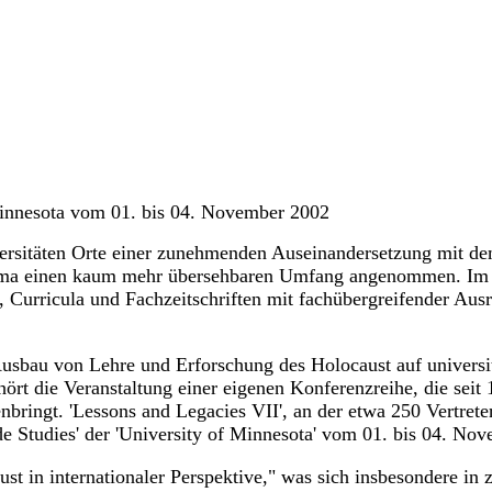
Minnesota vom 01. bis 04. November 2002
ersitäten Orte einer zunehmenden Auseinandersetzung mit de
ema einen kaum mehr übersehbaren Umfang angenommen. Im Ve
e, Curricula und Fachzeitschriften mit fachübergreifender Aus
Ausbau von Lehre und Erforschung des Holocaust auf universit
ehört die Veranstaltung einer eigenen Konferenzreihe, die se
ringt. 'Lessons and Legacies VII', an der etwa 250 Vertrete
 Studies' der 'University of Minnesota' vom 01. bis 04. Nov
 in internationaler Perspektive," was sich insbesondere in 