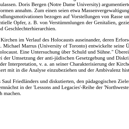
zulassen. Doris Bergen (Notre Dame University) argumentiert
e Formen annahm. Zum einen seien etwa Massenvergewaltigun
andlungsmotivationen bezogen auf Vorstellungen von Rasse un
tielle Opfer, z. B. von Verstümmlungen der Genitalien, gezie
nd Geschlechterhierarchien.
n Kirchen im Verlauf des Holocausts auseinander, deren Erfors
at. Michael Marrus (University of Toronto) entwickelte sein
locaust. Eine Untersuchung über Schuld und Sühne." Überei
bei der Umsetzung der anti-jüdischen Gesetzgebung und Diskr
 Interpretation, v. a. an seiner Charakterisierung der Kirche
diert mit in die Analyse einzubeziehen und der Ambivalenz h
 Saul Friedländers und diskutierten, den pädagogischen Ziel
mnächst in der 'Lessons and Legacies'-Reihe der 'Northweste
ch machen.