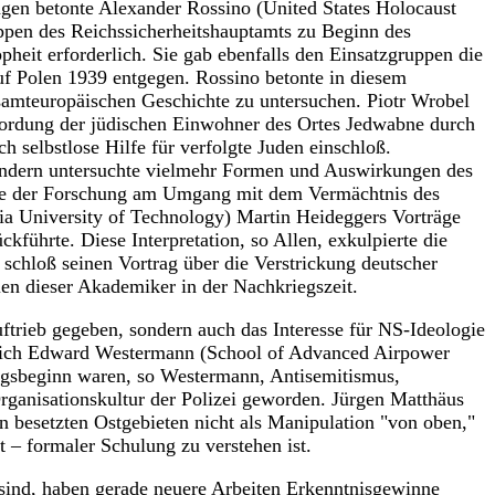
gen betonte Alexander Rossino (United States Holocaust
ppen des Reichssicherheitshauptamts zu Beginn des
eit erforderlich. Sie gab ebenfalls den Einsatzgruppen die
uf Polen 1939 entgegen. Rossino betonte in diesem
samteuropäischen Geschichte zu untersuchen. Piotr Wrobel
Ermordung der jüdischen Einwohner des Ortes Jedwabne durch
h selbstlose Hilfe für verfolgte Juden einschloß.
ondern untersuchte vielmehr Formen und Auswirkungen des
resse der Forschung am Umgang mit dem Vermächtnis des
gia University of Technology) Martin Heideggers Vorträge
kführte. Diese Interpretation, so Allen, exkulpierte die
 schloß seinen Vortrag über die Verstrickung deutscher
ien dieser Akademiker in der Nachkriegszeit.
ftrieb gegeben, sondern auch das Interesse für NS-Ideologie
te sich Edward Westermann (School of Advanced Airpower
iegsbeginn waren, so Westermann, Antisemitismus,
rganisationskultur der Polizei geworden. Jürgen Matthäus
n besetzten Ostgebieten nicht als Manipulation "von oben,"
 – formaler Schulung zu verstehen ist.
sind, haben gerade neuere Arbeiten Erkenntnisgewinne