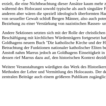
erzielt, die eine Nichtbeachtung dieser Ansätze kaum mehr 
während des Holocaust sowohl typische als auch singulär
anderen aber wären die speziell ideologisch überformten H
von sexueller Gewalt schloß Bergen Männer, also auch poten
Beziehung zu einer Verstärkung von nazistischen Rassen- u
Andere Sektionen setzten sich mit der Rolle der christliche
Beschäftigung mit kirchlichen Würdenträgern fortgesetzt h
Goldhagens neuem Buch "Die katholische Kirche und der Ho
Betrachtung der Funktionen nationaler katholischer Eliten 
Anstoß nahm Marrus jedoch an Goldhagens Einseitigkeit in der
dessen rief Marrus dazu auf, den historischen Kontext dezi
Weitere Veranstaltungen würdigten das Werk des Historikers
Methoden der Lehre und Vermittlung des Holocausts. Der de
zentralen Beiträge auch einem größeren Publikum zugängli