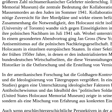
größeren Zahl nichtamerikanischer Gelehrter niederschlug.
Memorial Museum) die zentrale Bedeutung der Kollaboratio
Massenmordes an den Juden im Sommer 1941. Kollaboration w
nötige Zuversicht für ihre Mordpläne und wirkte einem bef
Zusammenhang die Notwendigkeit, den Holocaust nicht isoli
(University of Toronto) wandte sich gegen Einseitigkeiten 
ihre polnischen Nachbarn im Juli 1941 sah. Wrobel unterstri
In einem gesonderten Abendvortrag ging Jan Gross (New Yo
Antisemitismus auf die polnischen Nachkriegsgesellschaft. 
Holocausts in einzelnen europäischen Staaten. In einer Sek
der frühen 1950er Jahre, in denen er den industrialisierten 
bundesdeutschen Wirtschaftseliten, die diese Veranstaltunge
Historiker in die Ostforschung und die Erstellung von Vern
In der amerikanischen Forschung hat die Goldhagen-Kontrove
und die Ideologisierung von Tätergruppen vergrößert. In e
Studies) gegen eine Unterschätzung ideologischer Faktoren 
Antibolschewismus und das Idealbild des "politischen Sold
(United States Holocaust Memorial Museum) zeigte in seinem
sondern als eine Mischung von Erfahrung aus konkreten Ein
Auch wenn geschlechtergeschichtliche Perspektiven in der 