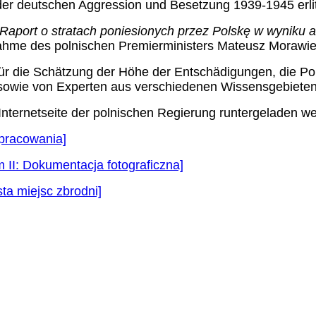
e der deutschen Aggression und Besetzung 1939-1945 erlit
Raport o stratach poniesionych przez Polskę w wyniku agr
hme des polnischen Premierministers Mateusz Morawieck
ür die Schätzung der Höhe der Entschädigungen, die Po
sowie von Experten aus verschiedenen Wissensgebieten
Internetseite der polnischen Regierung runtergeladen w
 Opracowania]
m II: Dokumentacja fotograficzna]
ista miejsc zbrodni]