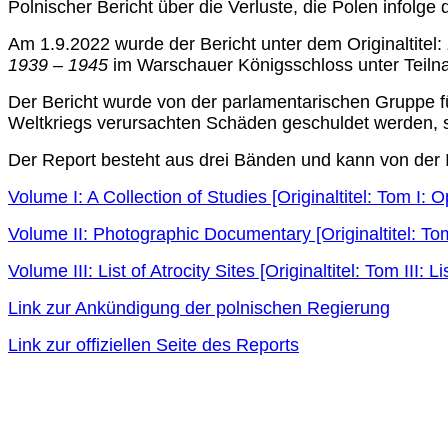
Polnischer Bericht über die Verluste, die Polen infolg
Am 1.9.2022 wurde der Bericht unter dem Originaltitel:
1939 – 1945
im Warschauer Königsschloss unter Teilna
Der Bericht wurde von der parlamentarischen Gruppe f
Weltkriegs verursachten Schäden geschuldet werden, 
Der Report besteht aus drei Bänden und kann von der 
Volume I: A Collection of Studies [Originaltitel: Tom I:
Volume II: Photographic Documentary [Originaltitel: To
Volume III: List of Atrocity Sites [Originaltitel: Tom III: L
Link zur Ankündigung der polnischen Regierung
Link zur offiziellen Seite des Reports