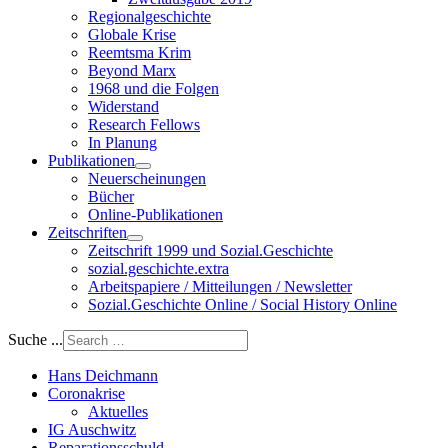
Regionalgeschichte
Globale Krise
Reemtsma Krim
Beyond Marx
1968 und die Folgen
Widerstand
Research Fellows
In Planung
Publikationen
Neuerscheinungen
Bücher
Online-Publikationen
Zeitschriften
Zeitschrift 1999 und Sozial.Geschichte
sozial.geschichte.extra
Arbeitspapiere / Mitteilungen / Newsletter
Sozial.Geschichte Online / Social History Online
Suche ...
Hans Deichmann
Coronakrise
Aktuelles
IG Auschwitz
Reparationsschuld